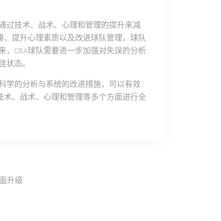
通过技术、战术、心理和管理的提升来减
安排、提升心理素质以及改进球队管理，球队
来，CBA球队需要进一步加强对失误的分析
佳状态。
科学的分析与系统的改进措施，可以有效
在技术、战术、心理和管理等多个方面进行全
面升级