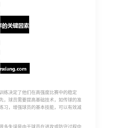
训练决定了他们在高强度比赛中的稳定
先，球员需要提高基础技术，如传球的准
练习，增强球员的基本技能，可以有效减
很多失误是由于球员在进攻或防守过程中