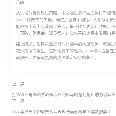
总结：
从失误分析到改进策略，本文通过多个层面探讨了如何
少CBA比赛中的失误。通过加强技术训练、优化战术
能够在比赛中有效减少失误，提升比赛表现和胜率。未
与预防，确保每个球员都能在高水平的比赛中发挥出最
综上所述，失误虽然是篮球比赛中的常见现象，但通过
减少失误的发生，提升比赛中的胜率。CBA球队应当
面提升，为争取更高的成绩奠定坚实的基础。
上一篇
打造铁三角战略核心阵容萨利巴乌帕楚阿梅尼助力球队全
下一篇
2023年世界女排联赛各队表现全面分析与关键数据解读