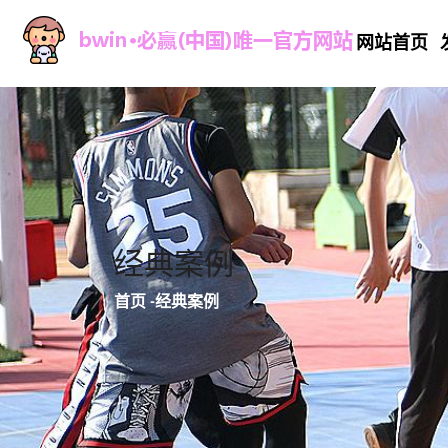
网站首页
经典案例
首页
-
经典案例