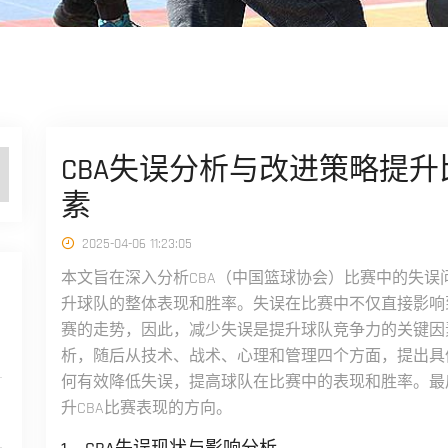
CBA失误分析与改进策略提
素
2025-04-06 11:23:05
本文旨在深入分析CBA（中国篮球协会）比赛中的失
升球队的整体表现和胜率。失误在比赛中不仅直接影响
赛的走势，因此，减少失误是提升球队竞争力的关键因
创
析，随后从技术、战术、心理和管理四个方面，提出具
何有效降低失误，提高球队在比赛中的表现和胜率。最
升CBA比赛表现的方向。