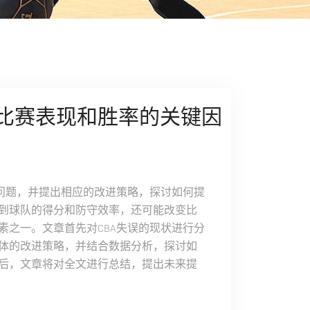
升比赛表现和胜率的关键因
误问题，并提出相应的改进策略，探讨如何提
到球队的得分和防守效率，还可能改变比
素之一。文章首先对CBA失误的现状进行分
体的改进策略，并结合数据分析，探讨如
后，文章将对全文进行总结，提出未来提