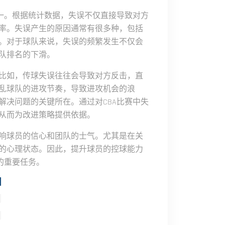
之一。根据统计数据，失误不仅直接导致对方
率。失误产生的原因通常有很多种，包括
。对于球队来说，失误的频繁发生不仅会
队排名的下滑。
比如，传球失误往往会导致对方反击，直
乱球队的进攻节奏，导致进攻机会的浪
解决问题的关键所在。通过对CBA比赛中失
从而为改进策略提供依据。
响球员的信心和团队的士气。尤其是在关
的心理状态。因此，提升球员的控球能力
的重要任务。