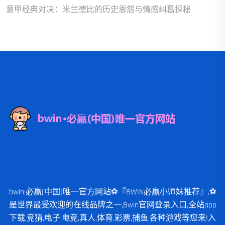
意甲经典对决：米兰德比的历史恩怨与情感纠葛探秘
bwin·必赢(中国)唯一官方网站⚽️『BWIN必赢小师妹推荐』,⚽️
是世界最受欢迎的在线品牌之一,Bwin官网登录入口,全站app
下载,竞猜,电子,电竞,真人,体育,彩票,捕鱼,各种游戏等您来!入