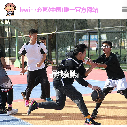
经典案例
首页
-
经典案例