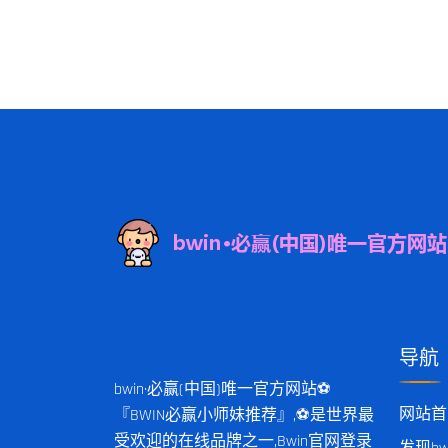
导航
bwin·必赢(中国)唯一官方网站⚽️
网站首
『BWIN必赢小师妹推荐』,⚽️是世界最
受欢迎的在线品牌之一,Bwin官网登录