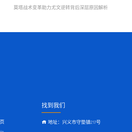
莫塔战术变革助力尤文逆转背后深层原因解析
找到我们
页
地址：兴义市守垫镇217号