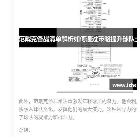
此外，范戴克还非常注重激发年轻球员的潜力。他会利
快融入球队文化，发挥他们的最大潜力。这种领导力的
了球队的凝聚力和战斗力。
总结：