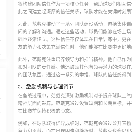
将构建团队信任作为一项核心任务，帮助球员们相互信
此之间建立起深厚的信任关系，球队才能在关键时刻展
为此，范戴克推动了一系列团队建设活动，包括集体训
间的了解和沟通。通过这些活动，球员们能够在场上场
础也逐渐建立。这种信任不仅体现在日常训练中，更在
友的能力和决策充满信任时，他们能够在比赛中更好地
诚
此外，范戴克注重培养领导力和担当精神。他自己作为
和对团队的责任感。他还鼓励其他有领导潜力的球员在
的团队氛围。通过这一系列的举措，球队的信任感得到
3、激励机制与心理调节
在备战过程中，范戴克深知激励机制对于提升球队士气
精神层面的鼓舞。范戴克通过设置短期和长期目标，并
在比赛前保持积极的心态。
例如，在球队取得优异成绩时，范戴克会通过公开表扬
努力和贡献。而在出现困难和挫折时，范戴克也会以积