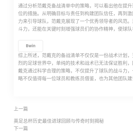
通过分析范戴克备战清单中的策略，可以看出他在提升
位的措施。从明确目标与责任到构建团队信任，再到激
力来引导球队，范戴克展现了一个优秀领导者的风范。
斗力，还能在关键时刻增强球员们的协作精神，使球队
Bwin
综上所述，范戴克的备战清单不仅仅是一份战术计划，
烈的足球世界中，单纯的技术和战术已无法保证胜利，
戴克通过科学合理的策略，不仅提升了球队的战斗力，
略不仅值得每一位球员和教练员借鉴，也为其他团队建
上一篇
英足总杯历史最佳进球回顾与传奇时刻揭秘
下一篇