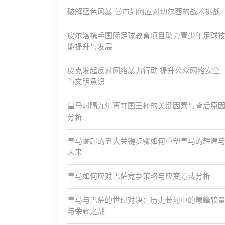
破解蓝色风暴 曼市如何应对切尔西的战术挑战
皮尔洛携手国际足球教育项目助力青少年足球
能提升与发展
皮克发起反对网络暴力行动 提升公众网络安全
与文明意识
皇马时隔九年再夺国王杯的关键因素与背后原
分析
皇马崛起的五大关键步骤如何重塑皇马的辉煌
未来
皇马如何应对巴萨竞争策略与应变方法分析
皇马与巴萨的世纪对决：历史长河中的巅峰较
与荣耀之战