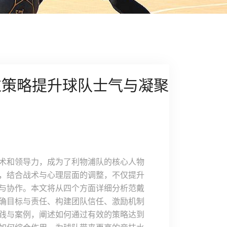
过策略提升球队士气与凝聚
术和领导力，成为了利物浦队的核心人物
，结合战术与心理层面的调整，不仅提升
与协作。本文将从四个方面详细分析范戴
确目标与责任、构建团队信任、激励机制
践与案例，阐述如何通过有效的策略达到