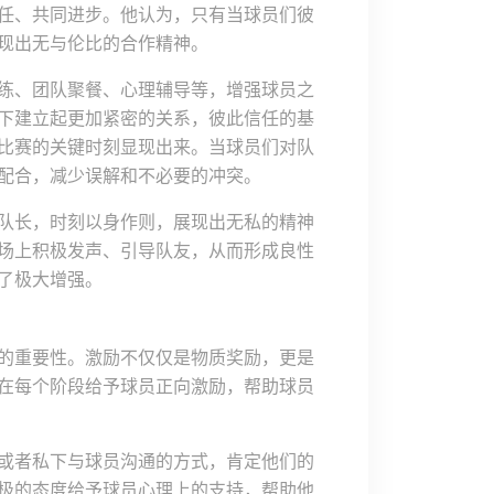
任、共同进步。他认为，只有当球员们彼
现出无与伦比的合作精神。
练、团队聚餐、心理辅导等，增强球员之
下建立起更加紧密的关系，彼此信任的基
比赛的关键时刻显现出来。当球员们对队
配合，减少误解和不必要的冲突。
队长，时刻以身作则，展现出无私的精神
场上积极发声、引导队友，从而形成良性
了极大增强。
的重要性。激励不仅仅是物质奖励，更是
在每个阶段给予球员正向激励，帮助球员
或者私下与球员沟通的方式，肯定他们的
极的态度给予球员心理上的支持，帮助他