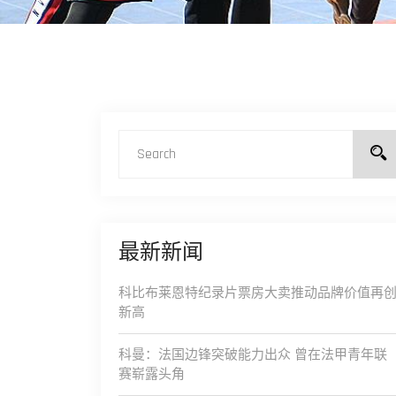
最新新闻
科比布莱恩特纪录片票房大卖推动品牌价值再
新高
科曼：法国边锋突破能力出众 曾在法甲青年联
赛崭露头角