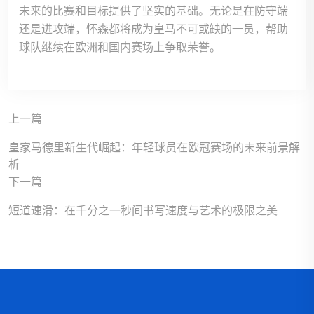
未来的比赛和目标提供了坚实的基础。无论是在防守端
还是进攻端，怀森都将成为皇马不可或缺的一员，帮助
球队继续在欧洲和国内赛场上争取荣誉。
上一篇
皇家马德里新生代崛起：年轻球员在欧冠赛场的未来前景解
析
下一篇
短道速滑：在千分之一秒间书写速度与艺术的极限之美