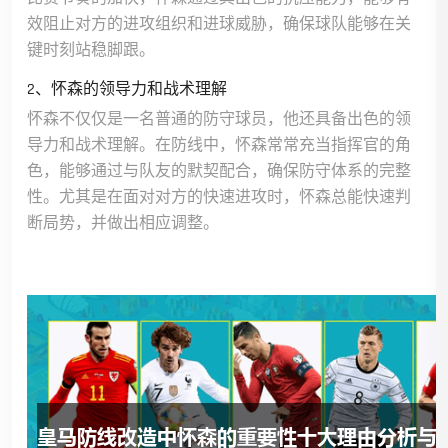
效阻止对方的进攻组织和进球威胁，确保球队能够在关
键时刻站稳脚跟。
2、怀森的领导力和战术理解
怀森不仅仅是一名普通的防守球员，他还具备出色的领
导力和战术理解。在防线中，怀森常常充当指挥官的角
色，能够通过与队友的默契配合，确保防守体系的完整
性。尤其是在面对对方的快速进攻时，怀森总能快速判
断局势，并做出相应调整。