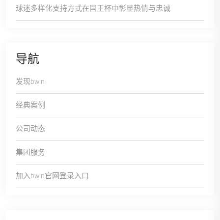
球迷多样化支持方式在国王杯中彰显热情与忠诚
导航
发现bwin
经典案例
公司动态
集团服务
加入bwin官网登录入口