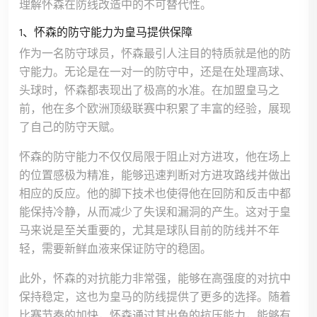
理解怀森在防线改造中的不可替代性。
1、怀森的防守能力为皇马提供保障
作为一名防守球员，怀森最引人注目的特质就是他的防
守能力。无论是在一对一的防守中，还是在处理高球、
头球时，怀森都表现出了极高的水准。在加盟皇马之
前，他在多个欧洲顶级联赛中积累了丰富的经验，展现
了自己的防守天赋。
怀森的防守能力不仅仅局限于阻止对方进攻，他在场上
的位置感极为精准，能够迅速判断对方进攻路线并做出
相应的反应。他的脚下技术也使得他在回防和反击中都
能保持冷静，从而减少了失误和漏洞的产生。这对于皇
马来说是至关重要的，尤其是球队目前的防线并不年
轻，需要新鲜血液来保证防守的稳固。
此外，怀森的对抗能力非常强，能够在高强度的对抗中
保持稳定，这也为皇马的防线提供了更多的选择。随着
比赛节奏的加快，怀森通过其出色的抗压能力，能够有