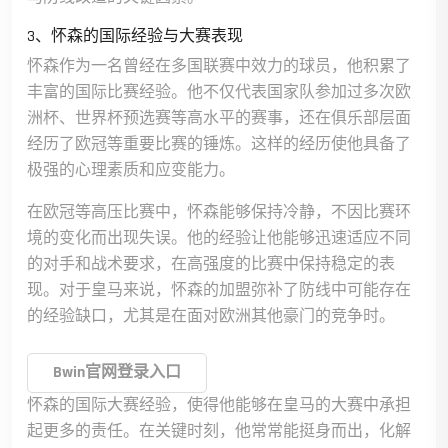
3、怀森的国际经验与大赛表现
怀森作为一名曾经在多国联赛中效力的球员，他积累了
丰富的国际比赛经验。他不仅代表国家队参加过多次欧
洲杯、世界杯预选赛等高水平的赛事，还在俱乐部层面
经历了欧冠等重要比赛的锤炼。这样的经历使他具备了
极强的心理素质和应变能力。
在欧冠等高压比赛中，怀森能够保持冷静，不因比赛环
境的变化而出现失误。他的经验让他能够迅速适应不同
的对手和战术要求，在高强度的比赛中保持稳定的表
现。对于皇马来说，怀森的加盟弥补了防线中可能存在
的经验缺口，尤其是在面对欧洲其他豪门的竞争时。
Bwin官网登录入口
怀森的国际大赛经验，使得他能够在皇马的大赛中承担
起更多的责任。在关键时刻，他常常能挺身而出，化解