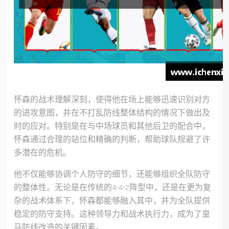
怀森的战术理解深刻，使得他在场上能够迅速识别对方
的进攻意图，并在不打乱防线整体结构的情况下做出及
时的应对。特别是在与中场球员和其他后卫的配合中，
怀森通过合理的站位和精确的判断，帮助球队规避了许
多潜在的危机。
他不仅能够协调个人防守的细节，还能够组织全队防守
的整体性。无论是在传统的4-4-2阵型中，还是在更为复
杂的战术体系下，怀森都能够融入其中，并为全队提供
稳定的防守支持。这种领导力和战术执行力，成为了皇
马防线改造的关键因素。