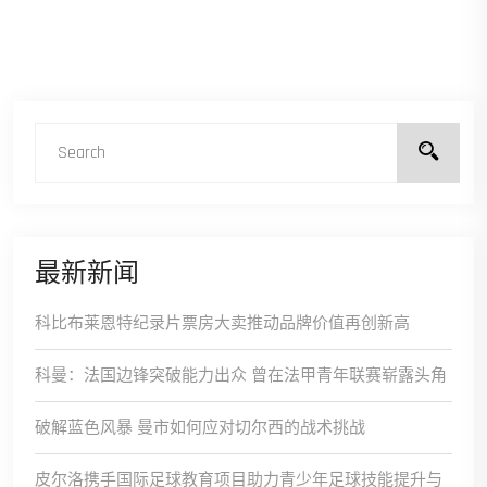
最新新闻
科比布莱恩特纪录片票房大卖推动品牌价值再创新高
科曼：法国边锋突破能力出众 曾在法甲青年联赛崭露头角
破解蓝色风暴 曼市如何应对切尔西的战术挑战
皮尔洛携手国际足球教育项目助力青少年足球技能提升与