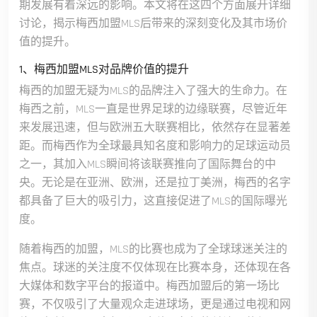
期发展有着深远的影响。本文将在这四个方面展开详细
讨论，揭示梅西加盟MLS后带来的深刻变化及其市场价
值的提升。
1、梅西加盟MLS对品牌价值的提升
梅西的加盟无疑为MLS的品牌注入了强大的生命力。在
梅西之前，MLS一直是世界足球的边缘联赛，尽管近年
来发展迅速，但与欧洲五大联赛相比，依然存在显著差
距。而梅西作为全球最具知名度和影响力的足球运动员
之一，其加入MLS瞬间将该联赛推向了国际舞台的中
央。无论是在亚洲、欧洲，还是拉丁美洲，梅西的名字
都具备了巨大的吸引力，这直接促进了MLS的国际曝光
度。
随着梅西的加盟，MLS的比赛也成为了全球球迷关注的
焦点。球迷的关注度不仅体现在比赛本身，还体现在各
大媒体和数字平台的报道中。梅西加盟后的第一场比
赛，不仅吸引了大量观众走进球场，更是通过电视和网