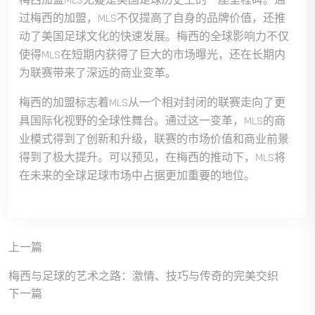
梅西加盟MLS无疑是美国足球历史上的一座里程碑。通
过梅西的加盟，MLS不仅提高了自身的品牌价值，还推
动了美国足球文化的快速发展。梅西的全球影响力不仅
使得MLS在短期内获得了巨大的市场曝光，还在长期内
为联赛带来了深远的商业变革。
梅西的加盟标志着MLS从一个相对封闭的联赛走向了更
具国际化视野的全球性舞台。通过这一变革，MLS的商
业模式得到了创新和升级，联赛的市场价值和商业前景
得到了极大提升。可以预见，在梅西的推动下，MLS将
在未来的全球足球市场中占据更加重要的地位。
上一篇
梅西与足球的艺术之路：激情、技巧与传奇的完美交织
下一篇