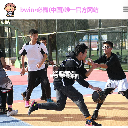
经典案例
首页
-
经典案例