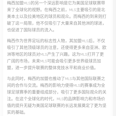
梅西加盟MLS的另一个深远影响是它为美国足球联赛带
来了全球化的视野。在梅西之前，MLS主要吸引的是北
美本土以及拉美地区的球员和观众。而梅西的到来则打
破了这一局限，他不仅吸引了大量来自其他洲的球迷，
也促进了国际球员的流入。
梅西作为世界足坛的标志性人物，其加盟MLS后，不仅
吸引了其他顶级球员的注意，还使得更多来自亚洲、欧
洲等地区的球员对MLS产生了兴趣。这为MLS打开了更
广阔的市场，未来MLS可能会吸引更多世界级球员加
盟，进一步提升联赛的整体竞技水平和商业价值。
与此同时，梅西的加盟也推动了MLS与其他国际联赛之
间的合作与交流。梅西的影响力使得MLS的赛事成为全
球足球赛季的重要组成部分，吸引了更多国际观众的关
注。在这个全球化的时代，MLS的品牌影响力和市场价
值的提升无疑为美国足球联赛的长远发展奠定了更为坚
实的基础。