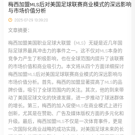
梅西加盟MLS后对美国足球联赛商业模式的深远影响
与市场价值分析
2025-07-29 13:39:20
文章摘要：
梅西加盟美国职业足球大联盟（MLS）无疑是近几年国
际足球界最具冲击力的事件之一。这不仅对MLS本身的
竞争力产生了积极影响，也在全球范围内提升了该联赛
的市场价值和商业吸引力。本文将从四个方面详细探讨
梅西加盟MLS后对美国足球联赛商业模式的深远影响与
市场价值分析。首先，梅西的加盟显著提高了MLS的品
牌价值，吸引了全球范围内的关注。其次，他的到来带
动了美国足球文化的快速发展，进一步推动了球迷群体
的增长。第三，梅西的加入促使MLS在商业模式上进行
创新，尤其是在赞助、广告及媒体版权方面的多元化和
升级。最后，梅西加盟MLS不仅是一次体育事件，更是
一次国际化商业战略的成功实践，对美国足球未来的长