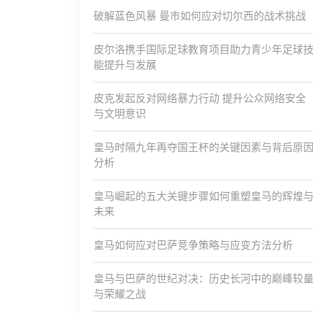
破解蓝色风暴 曼市如何应对切尔西的战术挑战
皮尔洛携手国际足球教育项目助力青少年足球
能提升与发展
皮克发起反对网络暴力行动 提升公众网络安全
与文明意识
皇马时隔九年再夺国王杯的关键因素与背后原
分析
皇马崛起的五大关键步骤如何重塑皇马的辉煌
未来
皇马如何应对巴萨竞争策略与应变方法分析
皇马与巴萨的世纪对决：历史长河中的巅峰较
与荣耀之战