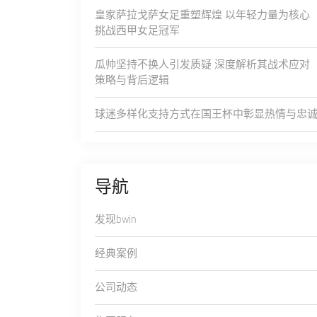
皇家萨拉戈萨女足重塑辉煌 以年轻力量为核心
挑战西甲女足冠军
瓜帅坚持不换人引发质疑 深度解析其战术应对
策略与背后逻辑
球迷多样化支持方式在国王杯中彰显热情与忠
导航
发现bwin
经典案例
公司动态