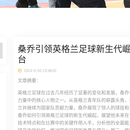
桑乔引领英格兰足球新生代崛
台
2024-12-03 23:48:02
文章摘要：
英格兰足球在过去几年经历了显著的变化和发展，桑乔
创
力量中的核心人物之一。从英格兰青年队的崭露头角，
兰并继续为国家队贡献力量，桑乔展现了惊人的球技和
桑乔如何引领英格兰足球的新生代崛起，展望他未来在
技术特点和在比赛中的关键作用入手，分析他的全面能