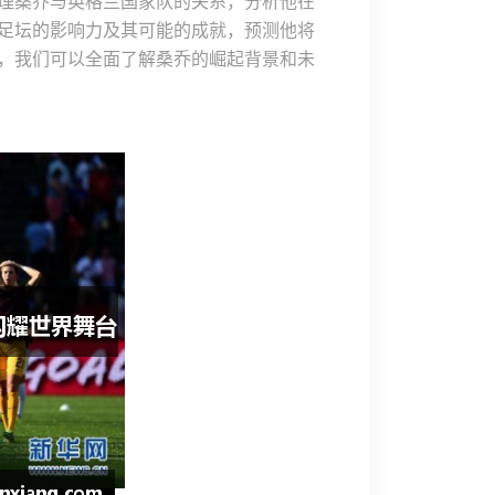
理桑乔与英格兰国家队的关系，分析他在
足坛的影响力及其可能的成就，预测他将
，我们可以全面了解桑乔的崛起背景和未