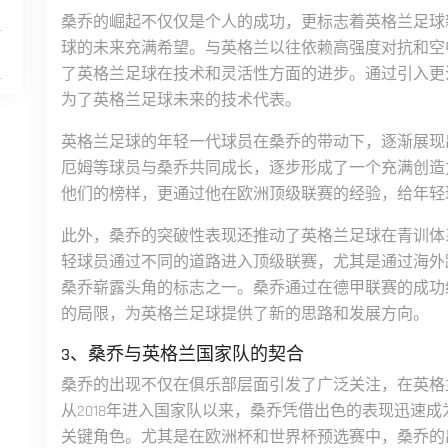
桑乔的崛起不仅仅是个人的成功，更标志着英格兰足球
球的未来充满希望。与英格兰以往依赖高强度对抗和空
了英格兰足球在技术和灵活性方面的进步。通过引入更
为了英格兰足球未来的技术代表。
英格兰足球的年轻一代球员在桑乔的带动下，逐渐展现
厄姆等球员与桑乔共同成长，逐步形成了一个充满创造
他们的榜样，更通过他在欧洲顶级联赛的经验，给年轻
此外，桑乔的突破性表现还推动了英格兰足球在青训体
轻球员通过不同的道路进入顶级联赛，尤其是通过海外
桑乔崭露头角的标志之一。桑乔通过在德甲联赛的成功
的局限，为英格兰足球提供了新的思路和发展方向。
3、桑乔与英格兰国家队的契合
桑乔的出现不仅在俱乐部层面引发了广泛关注，在英格
从2018年进入国家队以来，桑乔凭借出色的表现迅速
关键角色。尤其是在欧洲杯和世界杯预选赛中，桑乔的