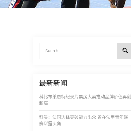
最新新闻
科比布莱恩特纪录片票房大卖推动品牌价值再
新高
科曼：法国边锋突破能力出众 曾在法甲青年联
赛崭露头角