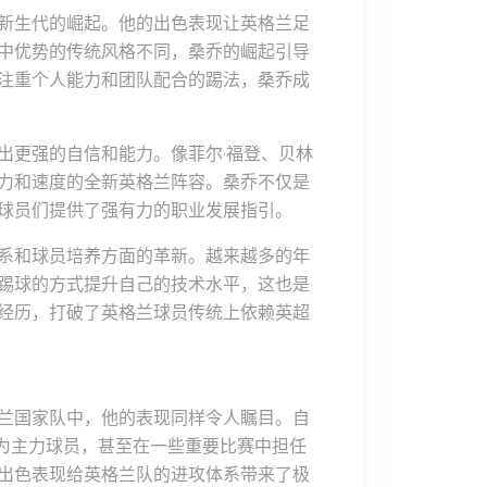
新生代的崛起。他的出色表现让英格兰足
中优势的传统风格不同，桑乔的崛起引导
注重个人能力和团队配合的踢法，桑乔成
出更强的自信和能力。像菲尔·福登、贝林
力和速度的全新英格兰阵容。桑乔不仅是
球员们提供了强有力的职业发展指引。
系和球员培养方面的革新。越来越多的年
踢球的方式提升自己的技术水平，这也是
经历，打破了英格兰球员传统上依赖英超
兰国家队中，他的表现同样令人瞩目。自
成为主力球员，甚至在一些重要比赛中担任
出色表现给英格兰队的进攻体系带来了极