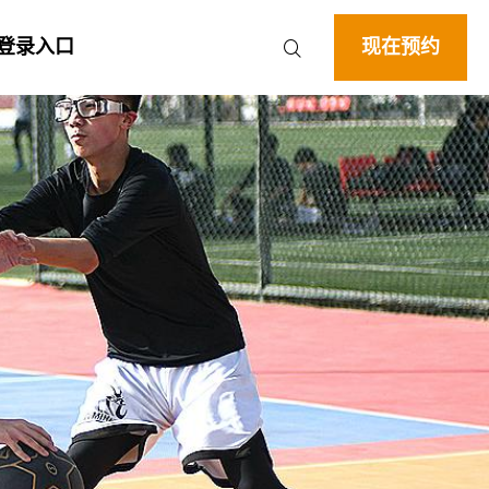
网登录入口
现在预约