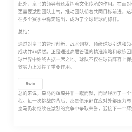
此外，皇马的领导者还发挥着文化传承的作用。在面对
更需要激励团队士气，推动团队朝着共同目标前进。这
在多个赛季中稳定输出，成为了全球足球的标杆。
总结：
通过对皇马的管理创新、战术调整、顶级球员引进和领
成功并非偶然。正是通过高层管理的精准策略和教练团
球世界中始终占据一席之地。球队不仅在球员阵容上保
软实力上发挥了重要作用。
Bwin
总的来说，皇马的辉煌并非一蹴而就，而是经历了一个
程。每一次挑战的背后，都是俱乐部在应对外部压力与
皇马仍将继续在激烈的竞争中争取荣誉，迎接下一个辉