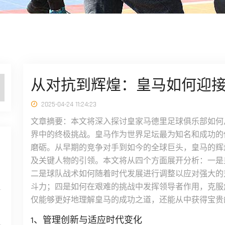
从对抗到辉煌：皇马如何迎
2025-04-24 11:24:23
文章摘要：本文将深入探讨皇家马德里足球俱乐部如何
界中的终极挑战。皇马作为世界足坛最为知名和成功的
磨砺。从早期的竞争对手到如今的全球巨头，皇马的辉
及关键人物的引领。本文将从四个方面展开分析：一是
创
二是球队战术如何随着时代发展进行调整以应对强大的
斗力；四是如何在艰难的挑战中发挥领导者作用，克服
仅能够更好地理解皇马的成功之道，还能从中获得宝贵
1、管理创新与适应时代变化