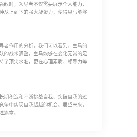
强敌时，领导者不仅需要展示个人能力，
种从上到下的强大凝聚力，使得皇马能够
导者作用的分析，我们可以看到，皇马的
队的战术调整，皇马能够在变化无常的足
持了顶尖水准，更在心理素质、领导力等
长期积淀和不断挑战自我、突破自我的过
竞争中实现自我超越的机会。展望未来，
煌篇章。