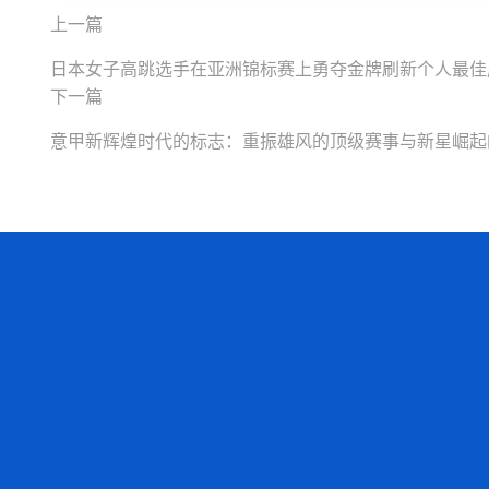
上一篇
日本女子高跳选手在亚洲锦标赛上勇夺金牌刷新个人最佳
下一篇
意甲新辉煌时代的标志：重振雄风的顶级赛事与新星崛起