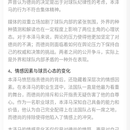
声音认为德尚的决定是出于对球队纪律性的考虑，本泽
马的行为不符合集体精神。
媒体的双重立场加剧了球队内部的紧张氛围，外界的种
种猜测和解读也在一定程度上影响了两位主角的心理状
态。对于本泽马来说，舆论的压力使得他更加坚定了对
德尚的不满；而德尚则面临着如何在舆论压力下保持自
己的权威和决策的挑战。两者之间的公开争斗，实际上
是外界和球队内部矛盾的一种外在表现。
4、情感因素与球员心态的变化
本泽马愤怒指责德尚的背后，还隐藏着深层次的情感因
素。在本泽马的职业生涯中，法国队一直是他最为看重
的舞台，而德尚的排斥和公开指责无疑伤害了他的自尊
心。作为一名职业球员，本泽马深知自己具备的能力和
价值，他认为自己完全配得上在法国队占有一席之地，
而德尚的排除使得他陷入了情感上的冲突。
本泽马的情感变化不仅仅是对德尚的愤怒，更是对自己