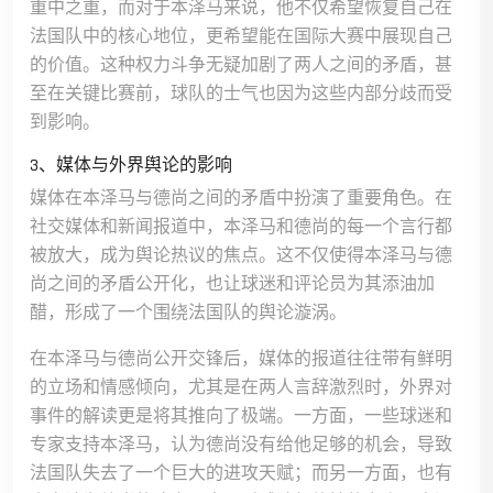
重中之重，而对于本泽马来说，他不仅希望恢复自己在
法国队中的核心地位，更希望能在国际大赛中展现自己
的价值。这种权力斗争无疑加剧了两人之间的矛盾，甚
至在关键比赛前，球队的士气也因为这些内部分歧而受
到影响。
3、媒体与外界舆论的影响
媒体在本泽马与德尚之间的矛盾中扮演了重要角色。在
社交媒体和新闻报道中，本泽马和德尚的每一个言行都
被放大，成为舆论热议的焦点。这不仅使得本泽马与德
尚之间的矛盾公开化，也让球迷和评论员为其添油加
醋，形成了一个围绕法国队的舆论漩涡。
在本泽马与德尚公开交锋后，媒体的报道往往带有鲜明
的立场和情感倾向，尤其是在两人言辞激烈时，外界对
事件的解读更是将其推向了极端。一方面，一些球迷和
专家支持本泽马，认为德尚没有给他足够的机会，导致
法国队失去了一个巨大的进攻天赋；而另一方面，也有