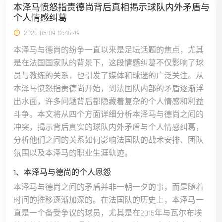
本泽马愤怒指责德尚背后真相揭示球队内外矛盾与
个人情感纠葛
2026-05-09 12:46:49
本泽马与德尚的纷争一直以来是足坛话题的焦点，尤其
是在法国国家队的背景下，这段情感纠葛不仅影响了球
员与教练的关系，也引发了媒体和球迷的广泛关注。从
本泽马愤怒指责德尚开始，到法国队内部的矛盾逐渐浮
出水面，许多问题背后都隐藏着复杂的个人情感和利益
斗争。本文将从四个方面详细分析本泽马与德尚之间的
冲突，揭示背后真实的球队内外矛盾与个人情感纠葛，
分析他们之间的关系如何影响法国队的战术安排、团队
氛围以及本泽马的职业生涯轨迹。
1、本泽马与德尚的个人恩怨
本泽马与德尚之间的矛盾并非一朝一夕的事，而是随着
时间的推移逐渐加深的。在法国队的历史上，本泽马一
直是一个备受争议的球员，尤其是在2015年与瓦尔布埃