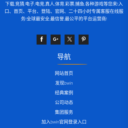
下载,竞猜,电子,电竞,真人,体育,彩票,捕鱼,各种游戏等您来!入
口、首页、平台、登陆、官网、二十四小时专属客服在线服
务!全球最安全,最信誉,最公平的平台运营商!
导航
网站首页
发现bwin
经典案例
公司动态
集团服务
加入bwin官网登录入口