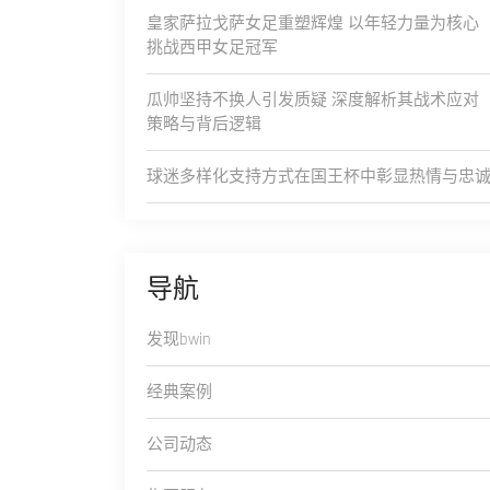
皇家萨拉戈萨女足重塑辉煌 以年轻力量为核心
挑战西甲女足冠军
瓜帅坚持不换人引发质疑 深度解析其战术应对
策略与背后逻辑
球迷多样化支持方式在国王杯中彰显热情与忠
导航
发现bwin
经典案例
公司动态