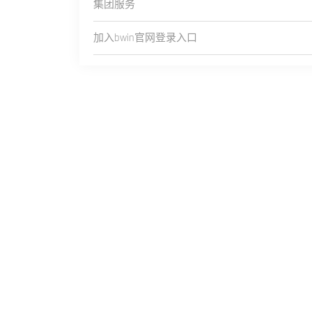
集团服务
加入bwin官网登录入口