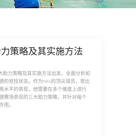
助力策略及其实施方法
现的三大助力策略及其实施方法出发，全面分析如
德的竞技状态。作为NBA的顶尖球员，恩比
高水平的表现，他需要在多个维度上进行
德赛场表现的三大助力策略，并针对每个
作用。