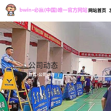
网站首页
公司动态
首页
-
公司动态