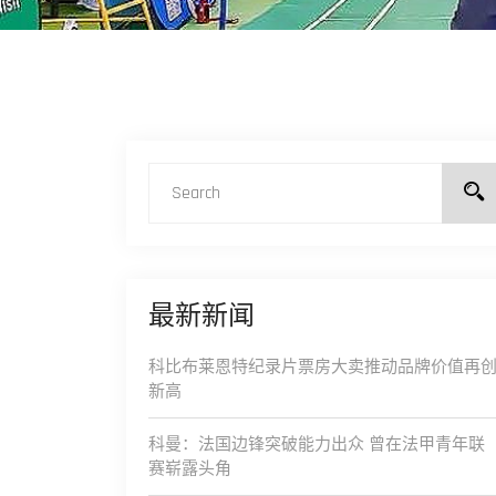
最新新闻
科比布莱恩特纪录片票房大卖推动品牌价值再
新高
科曼：法国边锋突破能力出众 曾在法甲青年联
赛崭露头角