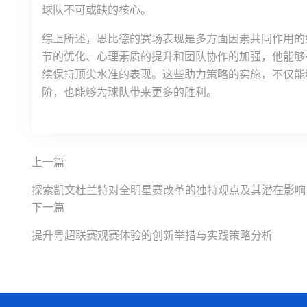
球队不可或缺的核心。
综上所述，恩比德的赛场表现是多方面因素共同作用的
节的优化、心理素质的提升和团队协作的加强，他能够
续保持顶尖水准的表现。这些助力策略的实施，不仅能
阶，也能够为球队带来更多的胜利。
上一篇
探索凯文杜兰特对全明星赛改革的独特观点及其潜在影响
下一篇
提升粤超联赛观赛体验的创新举措与实践策略分析