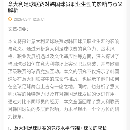
意大利足球联赛对韩国球员职业生涯的影响与意义
解析
2026-03-14 12:07:01
文章摘要：
本文将探讨意大利足球联赛对韩国球员职业生涯的影响
与意义。通过分析意大利足球联赛的竞争力、战术风
格、职业发展机遇以及文化适应性等方面，深入探讨了
韩国球员如何在意大利赛场上实现职业突破，并与欧洲
顶级联赛的球员竞技互动。本文的研究不仅揭示了韩国
球员在意大利联赛中的成长与挑战，也展示了他们如何
在全球足球舞台上占有一席之地。同时，也分析了意大
利联赛的独特魅力以及其对韩国足球发展的促进作用。
通过对比不同球员的经历，本文全面回顾了意大利联赛
对韩国球员的多层面影响，力求呈现出一个全方位的研
究视角。
1、意大利足球联赛的竞技水平与韩国球员的成长