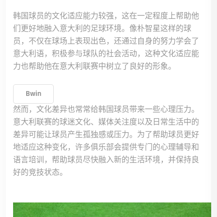
韩国球员的文化适应能力较强，这在一定程度上帮助他
们更好地融入意大利的足球环境。像朴智星这样的球
员，不仅在球场上表现出色，还通过自身的努力学会了
意大利语，积极参与球队的社会活动，这种文化适应能
力也帮助他在意大利联赛中树立了良好的形象。
Bwin
然而，文化差异也常常给韩国球员带来一些心理压力。
意大利联赛的球迷文化、媒体关注度以及日常生活中的
差异可能让球员产生孤独感或压力。为了帮助球员更好
地适应这种变化，许多俱乐部会提供专门的心理辅导和
语言培训，帮助球员尽快融入新的生活环境，并保持良
好的竞技状态。