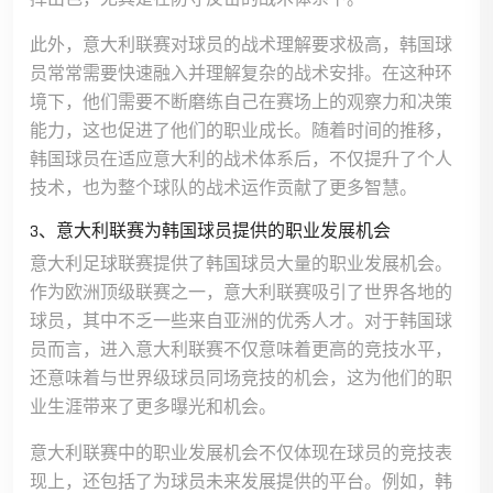
此外，意大利联赛对球员的战术理解要求极高，韩国球
员常常需要快速融入并理解复杂的战术安排。在这种环
境下，他们需要不断磨练自己在赛场上的观察力和决策
能力，这也促进了他们的职业成长。随着时间的推移，
韩国球员在适应意大利的战术体系后，不仅提升了个人
技术，也为整个球队的战术运作贡献了更多智慧。
3、意大利联赛为韩国球员提供的职业发展机会
意大利足球联赛提供了韩国球员大量的职业发展机会。
作为欧洲顶级联赛之一，意大利联赛吸引了世界各地的
球员，其中不乏一些来自亚洲的优秀人才。对于韩国球
员而言，进入意大利联赛不仅意味着更高的竞技水平，
还意味着与世界级球员同场竞技的机会，这为他们的职
业生涯带来了更多曝光和机会。
意大利联赛中的职业发展机会不仅体现在球员的竞技表
现上，还包括了为球员未来发展提供的平台。例如，韩