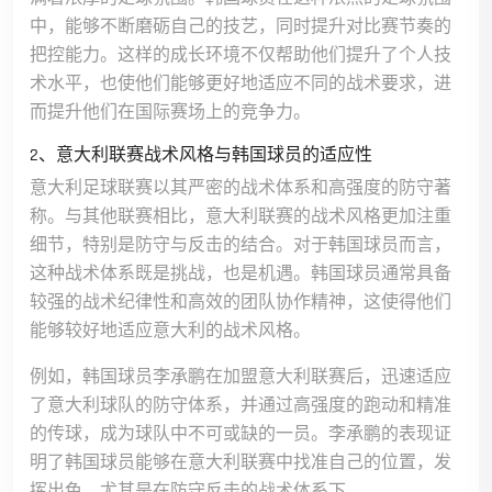
中，能够不断磨砺自己的技艺，同时提升对比赛节奏的
把控能力。这样的成长环境不仅帮助他们提升了个人技
术水平，也使他们能够更好地适应不同的战术要求，进
而提升他们在国际赛场上的竞争力。
2、意大利联赛战术风格与韩国球员的适应性
意大利足球联赛以其严密的战术体系和高强度的防守著
称。与其他联赛相比，意大利联赛的战术风格更加注重
细节，特别是防守与反击的结合。对于韩国球员而言，
这种战术体系既是挑战，也是机遇。韩国球员通常具备
较强的战术纪律性和高效的团队协作精神，这使得他们
能够较好地适应意大利的战术风格。
例如，韩国球员李承鹏在加盟意大利联赛后，迅速适应
了意大利球队的防守体系，并通过高强度的跑动和精准
的传球，成为球队中不可或缺的一员。李承鹏的表现证
明了韩国球员能够在意大利联赛中找准自己的位置，发
挥出色，尤其是在防守反击的战术体系下。