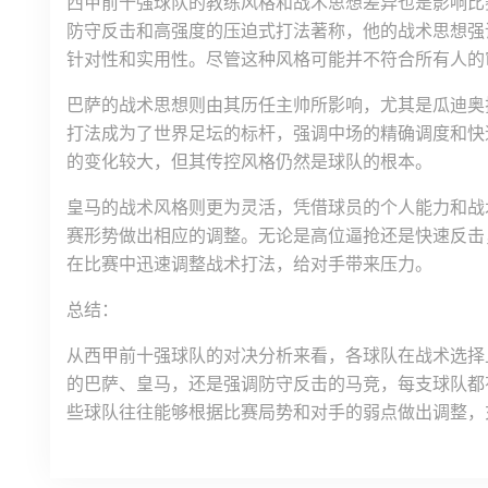
西甲前十强球队的教练风格和战术思想差异也是影响比
防守反击和高强度的压迫式打法著称，他的战术思想强
针对性和实用性。尽管这种风格可能并不符合所有人的
巴萨的战术思想则由其历任主帅所影响，尤其是瓜迪奥
打法成为了世界足坛的标杆，强调中场的精确调度和快
的变化较大，但其传控风格仍然是球队的根本。
皇马的战术风格则更为灵活，凭借球员的个人能力和战
赛形势做出相应的调整。无论是高位逼抢还是快速反击
在比赛中迅速调整战术打法，给对手带来压力。
总结：
从西甲前十强球队的对决分析来看，各球队在战术选择
的巴萨、皇马，还是强调防守反击的马竞，每支球队都
些球队往往能够根据比赛局势和对手的弱点做出调整，