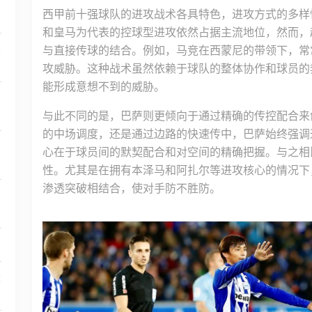
西甲前十强球队的进攻战术各具特色，进攻方式的多样
和皇马为代表的控球型进攻依然占据主流地位，然而，
技
与直接传球的结合。例如，马竞在西蒙尼的带领下，常
攻威胁。这种战术虽然依赖于球队的整体协作和球员的
能形成意想不到的威胁。
与此不同的是，巴萨则更倾向于通过精确的传控配合来
的中场调度，还是通过边路的快速传中，巴萨始终强调
因
心在于球员间的默契配合和对空间的精确把握。与之相
性。尤其是在拥有本泽马和阿扎尔等进攻核心的情况下
渗透突破相结合，使对手防不胜防。
与
量