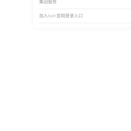
集团服务
加入bwin官网登录入口