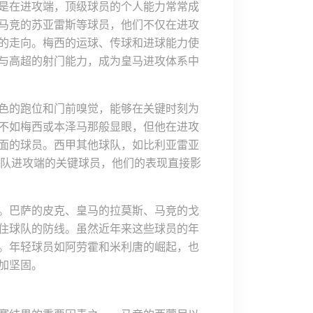
是在进攻端，顶级球员的个人能力常常成
马竞的苏亚雷斯等球员，他们不仅在进攻
的走向。梅西的运球、传球和进球能力使
与高超的射门能力，成为皇马进攻体系中
色的跑位和门前嗅觉，能够在关键时刻为
不如梅西或本泽马那般显眼，但他在进攻
面的球员。西甲其他球队，如比利亚雷亚
球队进攻端的关键球员，他们的表现直接影
。巴萨的皮克、皇马的拉莫斯、马竞的戈
住球队的防线。虽然近年来这些球员的年
。年轻球员如阿劳霍和米利唐的崛起，也
加坚固。