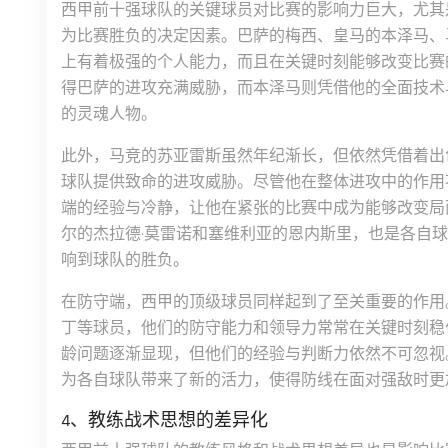
西甲前十强球队的关键球员对比赛的影响力巨大，尤其
为比赛胜负的决定因素。巴萨的梅西、皇马的本泽马、
上有着极强的个人能力，而且在关键时刻能够改变比赛
得巴萨的进攻充满威胁，而本泽马则凭借他的全面技术
的灵魂人物。
此外，马竞的苏亚雷斯虽然年纪渐长，但依然凭借着出
球队提供致命的进攻威胁。尽管他在整体进攻中的作用
端的经验与冷静，让他在紧张的比赛中成为能够改变局
尔的杰拉德·莫雷诺和塞维利亚的恩内斯里，也是各自
响到球队的胜负。
在防守端，西甲的顶级球员同样起到了至关重要的作用
丁等球员，他们的防守能力和领导力常常在关键时刻稳
龄问题逐渐显现，但他们的经验与判断力依然不可忽视
为各自球队带来了新的活力，使得防线在面对强敌时更
4、教练战术思想的差异化