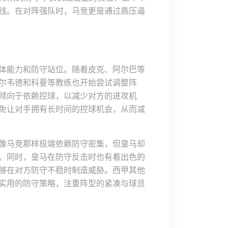
线。在对阵强队时，马竞更是通过高压逼
体能力和防守站位。随着皮克、阿尔巴等
尔韦德和科曼等教练也开始尝试调整阵
倾向于依赖控球，以减少对方的进攻机
免让对手拥有长时间的控球机会，从而减
像马竞那样极端依赖防守密集，但皇马却
。同时，皇马在防守反击时也有着出色的
够在对方防守不稳时制造威胁。西甲其他
实用的防守策略，注重阵型的紧凑与球员