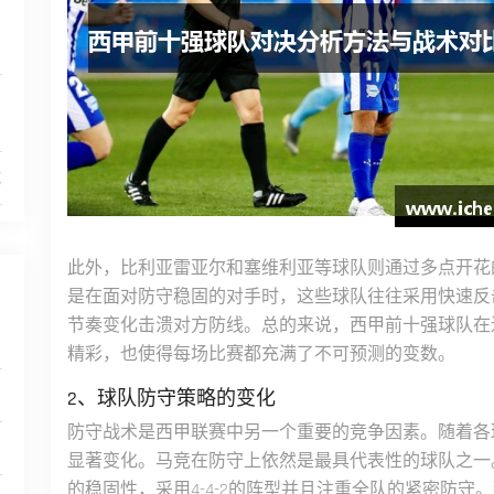
诚
此外，比利亚雷亚尔和塞维利亚等球队则通过多点开花
是在面对防守稳固的对手时，这些球队往往采用快速反
节奏变化击溃对方防线。总的来说，西甲前十强球队在
精彩，也使得每场比赛都充满了不可预测的变数。
2、球队防守策略的变化
防守战术是西甲联赛中另一个重要的竞争因素。随着各
显著变化。马竞在防守上依然是最具代表性的球队之一
的稳固性，采用4-4-2的阵型并且注重全队的紧密防