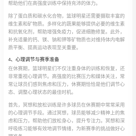
帮助他们在高强度训练中保持充沛的体力。
除了蛋白质和碳水化合物，篮球明星还需要摄取丰富的
维生素和矿物质。多样化的蔬果能够提供必要的维生素
和抗氧化剂，帮助增强免疫力，促进细胞修复。此外，
补充适量的钙、镁、钠和钾等矿物质也对维持体内电解
质平衡、提高运动表现至关重要。
4、心理调节与赛季准备
在休赛期，篮球明星们不仅注重身体的训练和恢复，还
非常重视心理调节。高强度的比赛压力和媒体关注，常
常让球员们感到焦虑和压力，休赛期恰恰是他们调节心
态、调整心理状态的最佳时机。
首先，冥想和放松训练是许多球员在休赛期中常常采用
的心理调节手段。通过冥想，球员能够减少精神上的焦
虑和压力，帮助他们放松身心，提升专注力。冥想和深
呼吸练习能够有效地调节情绪，为新赛季的挑战做好心