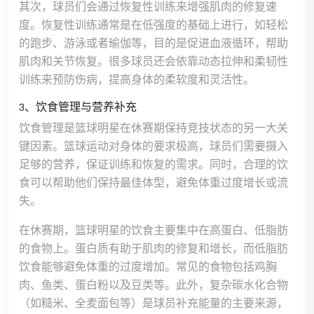
其次，球员们会通过恢复性训练来增强肌肉的修复速
度。恢复性训练通常是在低强度的基础上进行，如轻松
的跑步、游泳或者瑜伽等，目的是促进血液循环，帮助
肌肉和关节恢复。很多球员还会依靠动态拉伸和柔韧性
训练来预防伤病，提高身体的柔软度和灵活性。
3、饮食管理与营养补充
饮食管理是篮球明星在休赛期保持竞技状态的另一大关
键因素。篮球运动对身体的要求极高，球员们需要摄入
足够的营养，保证训练和恢复的需求。同时，合理的饮
食可以帮助他们保持最佳体型，避免体重过度增长或流
失。
在休赛期，篮球明星的饮食主要集中在高蛋白、低脂肪
的食物上。蛋白质有助于肌肉的修复和增长，而低脂肪
饮食能够避免体重的过度增加。常见的食物包括鸡胸
肉、鱼类、蛋白粉以及豆类等。此外，复杂碳水化合物
（如糙米、全麦面包等）是球员补充能量的主要来源，