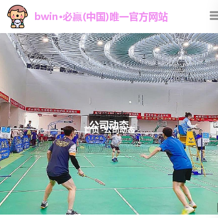
公司动态
首页
-
公司动态