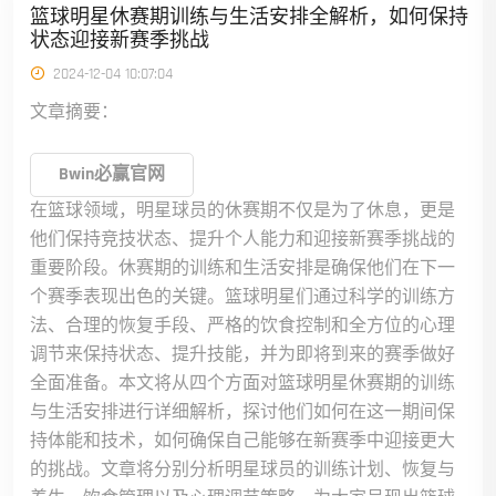
篮球明星休赛期训练与生活安排全解析，如何保持
状态迎接新赛季挑战
2024-12-04 10:07:04
文章摘要：
Bwin必赢官网
在篮球领域，明星球员的休赛期不仅是为了休息，更是
他们保持竞技状态、提升个人能力和迎接新赛季挑战的
重要阶段。休赛期的训练和生活安排是确保他们在下一
个赛季表现出色的关键。篮球明星们通过科学的训练方
法、合理的恢复手段、严格的饮食控制和全方位的心理
调节来保持状态、提升技能，并为即将到来的赛季做好
全面准备。本文将从四个方面对篮球明星休赛期的训练
与生活安排进行详细解析，探讨他们如何在这一期间保
持体能和技术，如何确保自己能够在新赛季中迎接更大
的挑战。文章将分别分析明星球员的训练计划、恢复与