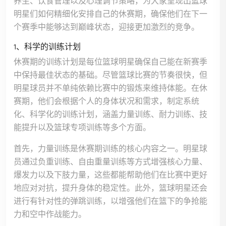
养生、饮食管理以及心理调节策略，为大家呈现出篮球
明星们如何精细化安排自己的休赛期，确保他们在下一
个赛季中能够达到巅峰状态，迎接更加激烈的竞争。
1、科学的训练计划
休赛期的训练计划是每位篮球明星确保自己能在新赛季
中保持最佳状态的基础。尽管篮球比赛的节奏很快，但
明星球员并不单纯依赖比赛中的锻炼来维持体能。在休
赛期，他们会根据个人的身体状况和需求，制定系统
化、科学化的训练计划，涵盖力量训练、耐力训练、技
能提升以及篮球专项训练等多个方面。
首先，力量训练是休赛期训练的核心内容之一。明星球
员通过负重训练、自由重量训练等方式增强核心力量、
爆发力以及下肢力量，这些都能帮助他们在比赛中更好
地应对对抗，提升身体的稳定性。此外，篮球明星还会
进行有针对性的弹跳训练，以增强他们在篮下的争抢能
力和空中作战能力。