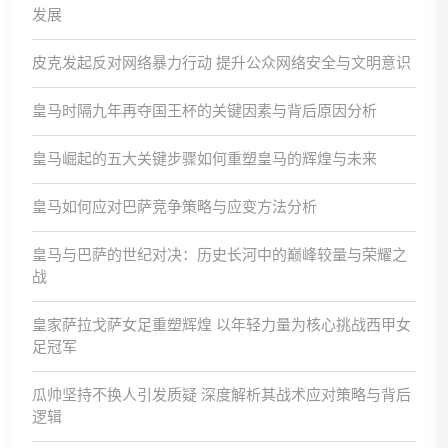
发展
皮克发起反对网络暴力行动 提升公众网络安全与文明意识
皇马时隔九年再夺国王杯的关键因素与背后原因分析
皇马崛起的五大关键步骤如何重塑皇马的辉煌与未来
皇马如何应对巴萨竞争策略与应变方法分析
皇马与巴萨的世纪对决：历史长河中的巅峰较量与荣耀之
战
皇家萨拉戈萨女足重塑辉煌 以年轻力量为核心挑战西甲女
足冠军
瓜帅坚持不换人引发质疑 深度解析其战术应对策略与背后
逻辑