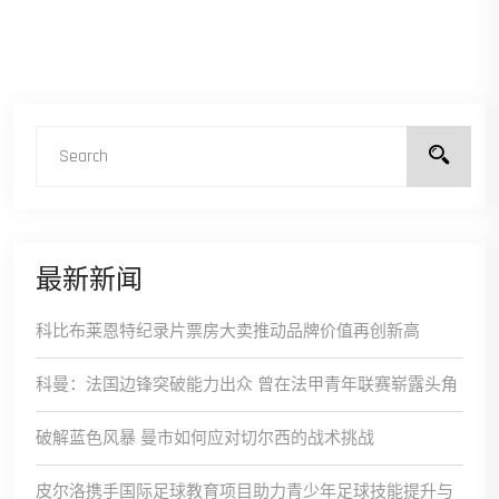
最新新闻
科比布莱恩特纪录片票房大卖推动品牌价值再创新高
科曼：法国边锋突破能力出众 曾在法甲青年联赛崭露头角
破解蓝色风暴 曼市如何应对切尔西的战术挑战
皮尔洛携手国际足球教育项目助力青少年足球技能提升与