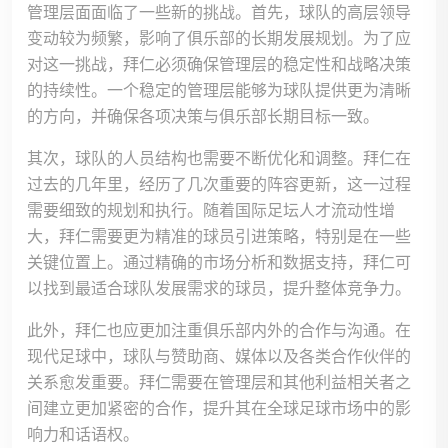
管理层面面临了一些新的挑战。首先，球队的高层领导
变动较为频繁，影响了俱乐部的长期发展规划。为了应
对这一挑战，拜仁必须确保管理层的稳定性和战略决策
的持续性。一个稳定的管理层能够为球队提供更为清晰
的方向，并确保各项决策与俱乐部长期目标一致。
其次，球队的人员结构也需要不断优化和调整。拜仁在
过去的几年里，经历了几次重要的阵容更新，这一过程
需要细致的规划和执行。随着国际足坛人才流动性增
大，拜仁需要更为精准的球员引进策略，特别是在一些
关键位置上。通过精确的市场分析和数据支持，拜仁可
以找到最适合球队发展需求的球员，提升整体竞争力。
此外，拜仁也应更加注重俱乐部内外的合作与沟通。在
现代足球中，球队与赞助商、媒体以及各类合作伙伴的
关系愈发重要。拜仁需要在管理层和其他利益相关者之
间建立更加紧密的合作，提升其在全球足球市场中的影
响力和话语权。