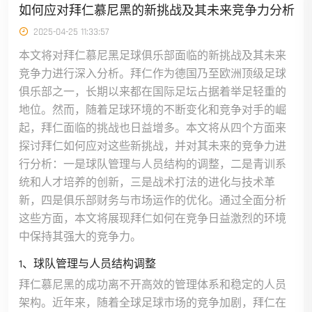
如何应对拜仁慕尼黑的新挑战及其未来竞争力分析
2025-04-25 11:33:57
本文将对拜仁慕尼黑足球俱乐部面临的新挑战及其未来
竞争力进行深入分析。拜仁作为德国乃至欧洲顶级足球
俱乐部之一，长期以来都在国际足坛占据着举足轻重的
地位。然而，随着足球环境的不断变化和竞争对手的崛
起，拜仁面临的挑战也日益增多。本文将从四个方面来
探讨拜仁如何应对这些新挑战，并对其未来的竞争力进
行分析：一是球队管理与人员结构的调整，二是青训系
统和人才培养的创新，三是战术打法的进化与技术革
新，四是俱乐部财务与市场运作的优化。通过全面分析
这些方面，本文将展现拜仁如何在竞争日益激烈的环境
中保持其强大的竞争力。
1、球队管理与人员结构调整
拜仁慕尼黑的成功离不开高效的管理体系和稳定的人员
架构。近年来，随着全球足球市场的竞争加剧，拜仁在