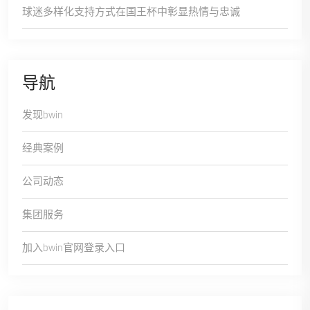
球迷多样化支持方式在国王杯中彰显热情与忠诚
导航
发现bwin
经典案例
公司动态
集团服务
加入bwin官网登录入口