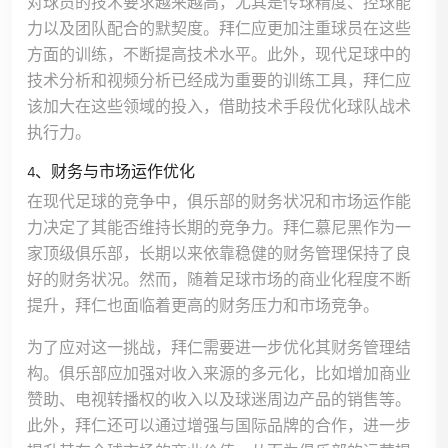
对球员的技术要求越来越高，尤其是传球精度、控球能
力以及团队配合的默契度。拜仁应更加注重球员在这些
方面的训练，不断提高技术水平。此外，现代足球中的
技术分析和视频分析已经成为重要的训练工具，拜仁应
该加大在这些领域的投入，借助技术手段优化球队战术
执行力。
4、财务与市场运作优化
在现代足球的竞争中，俱乐部的财务状况和市场运作能
力决定了其能否维持长期的竞争力。拜仁慕尼黑作为一
家顶级俱乐部，长期以来依靠稳健的财务管理保持了良
好的财务状况。然而，随着足球市场的商业化程度不断
提升，拜仁也面临着更高的财务压力和市场竞争。
为了应对这一挑战，拜仁需要进一步优化其财务管理结
构。俱乐部应加强对收入来源的多元化，比如增加商业
赞助、电视转播权的收入以及球迷周边产品的销售等。
此外，拜仁还可以通过增强与国际品牌的合作，进一步