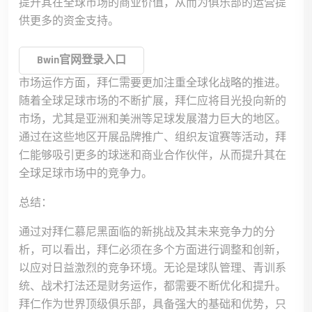
提升其在全球市场的商业价值，从而为俱乐部的运营提
供更多的资金支持。
Bwin官网登录入口
市场运作方面，拜仁需要更加注重全球化战略的推进。
随着全球足球市场的不断扩展，拜仁应将目光投向新的
市场，尤其是亚洲和美洲等足球发展潜力巨大的地区。
通过在这些地区开展品牌推广、组织友谊赛等活动，拜
仁能够吸引更多的球迷和商业合作伙伴，从而提升其在
全球足球市场中的竞争力。
总结：
通过对拜仁慕尼黑面临的新挑战及其未来竞争力的分
析，可以看出，拜仁必须在多个方面进行调整和创新，
以应对日益激烈的竞争环境。无论是球队管理、青训系
统、战术打法还是财务运作，都需要不断优化和提升。
拜仁作为世界顶级俱乐部，具备强大的基础和优势，只